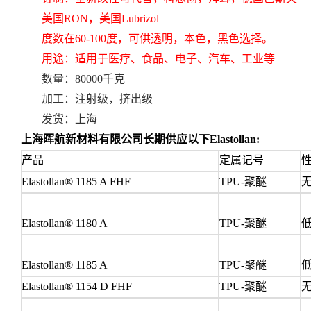
美国RON，美国Lubrizol
度数在60-100度，可供透明，本色，黑色选择。
用途：适用于医疗、食品、电子、汽车、工业等
数量：80000千克
加工：
注射级，挤出级
发货：上海
上海晖航新材料有限公司长期供应以下
Elastollan
:
产品
定属记号
Elastollan® 1185 A FHF
TPU-
聚醚
无
Elastollan® 1180 A
TPU-
聚醚
低
Elastollan® 1185 A
TPU-
聚醚
低
Elastollan® 1154 D FHF
TPU-
聚醚
无