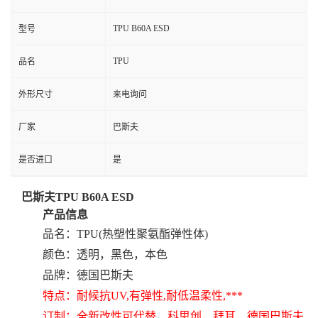
TPU B60A ESD
型号
TPU
品名
外形尺寸
来电询问
厂家
巴斯夫
是否进口
是
巴斯夫TPU B60A ESD
产品信息
品名：TPU(热塑性聚氨酯弹性体)
颜色：透明，黑色，本色
品牌：德国巴斯夫
特点：耐候抗UV,有弹性,耐低温柔性,***
订制：全新改性可代替，科思创，拜耳，德国巴斯夫