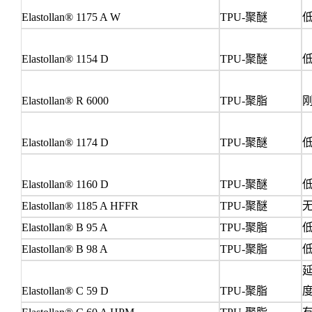
Elastollan® 1175 A W
TPU-
聚醚
低
Elastollan® 1154 D
TPU-
聚醚
低
Elastollan® R 6000
TPU-
聚脂
刚
Elastollan® 1174 D
TPU-
聚醚
低
Elastollan® 1160 D
TPU-
聚醚
低
Elastollan® 1185 A HFFR
TPU-
聚醚
无
Elastollan® B 95 A
TPU-
聚脂
低
Elastollan® B 98 A
TPU-
聚脂
低
延
Elastollan® C 59 D
TPU-
聚脂