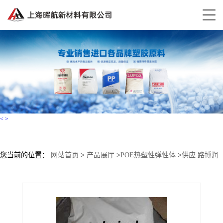
<
>
您当前的位置：
网站首页
>
产品展厅
>
POE热塑性弹性体
>
供应 路博润
耐油性能 挤出TPU 58246