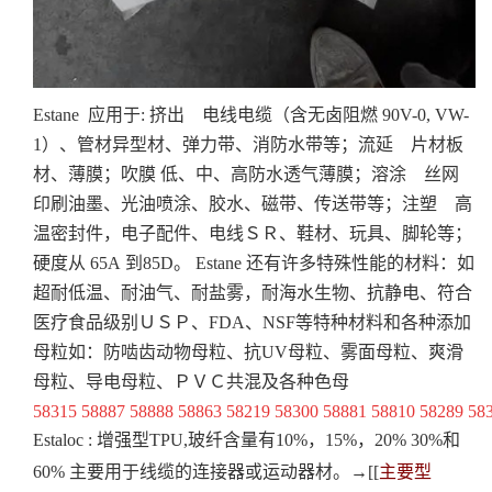
Estane 应用于: 挤出 电线电缆（含无卤阻燃 90V-0, VW-
1）、管材异型材、弹力带、消防水带等；流延 片材板
材、薄膜；吹膜 低、中、高防水透气薄膜；溶涂 丝网
印刷油墨、光油喷涂、胶水、磁带、传送带等；注塑 高
温密封件，电子配件、电线ＳＲ、鞋材、玩具、脚轮等；
硬度从 65A 到85D。 Estane 还有许多特殊性能的材料：如
超耐低温、耐油气、耐盐雾，耐海水生物、抗静电、符合
医疗食品级别ＵＳＰ、FDA、NSF等特种材料和各种添加
母粒如：防啮齿动物母粒、抗UV母粒、雾面母粒、爽滑
母粒、导电母粒、ＰＶＣ共混及各种色母
58315 58887 58888 58863 58219 58300 58881 58810 58289
Estaloc : 增强型TPU,玻纤含量有10%，15%，20% 30%和
60% 主要用于线缆的连接器或运动器材
。→[[
主要型