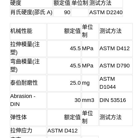
硬度
额定值
单位制
测试方法
肖氏硬度
(邵氏 A)
90
ASTM D2240
单位
机械性能
额定值
测试方法
制
拉伸模量
(注
45.5
MPa
ASTM D412
塑)
弯曲模量
(注
45.5
MPa
ASTM D790
塑)
ASTM
泰伯耐磨性
25.0
mg
D1044
Abrasion -
30
mm3
DIN 53516
DIN
单位
弹性体
额定值
测试方法
制
拉伸应力
ASTM D412