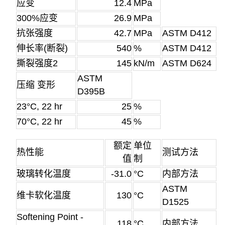
应变
12.4
MPa
300%应变
26.9
MPa
抗张强度
42.7
MPa
ASTM D412
伸长率
(断裂)
540
%
ASTM D412
撕裂强度2
145
kN/m
ASTM D624
ASTM
压缩 变形
D395B
23°C, 22 hr
25
%
70°C, 22 hr
45
%
额定
单位
热性能
测试方法
值
制
玻璃转化温度
-31.0
°C
内部方法
ASTM
维卡软化温度
130
°C
D1525
Softening Point -
118
°C
内部方法