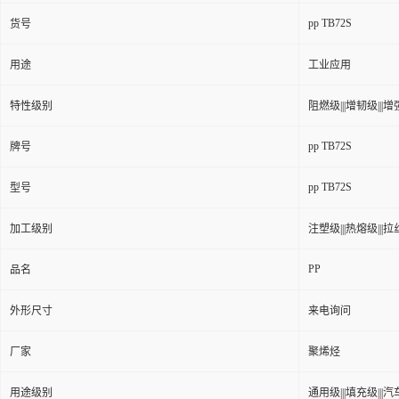
pp TB72S
货号
用途
工业应用
特性级别
阻燃级|||增韧级|||增强
pp TB72S
牌号
pp TB72S
型号
加工级别
注塑级|||热熔级|||拉丝级
PP
品名
外形尺寸
来电询问
厂家
聚烯烃
用途级别
通用级|||填充级|||汽