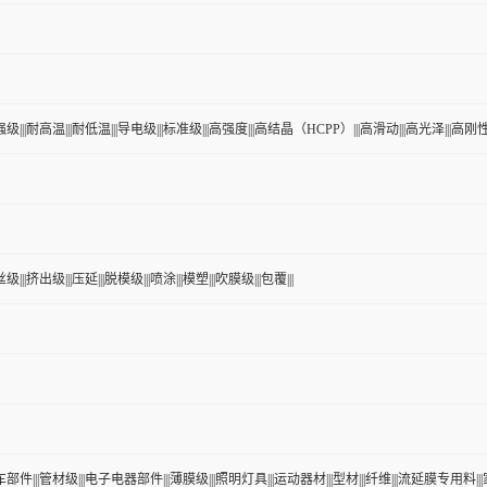
级|||耐高温|||耐低温|||导电级|||标准级|||高强度|||高结晶（HCPP）|||高滑动|||高光泽|||高刚性|
|||挤出级|||压延|||脱模级|||喷涂|||模塑|||吹膜级|||包覆|||
车部件|||管材级|||电子电器部件|||薄膜级|||照明灯具|||运动器材|||型材|||纤维|||流延膜专用料||