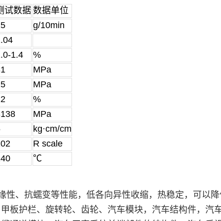
测试数据
数据单位
25
g/10min
.04
.0-1.4
%
31
MPa
25
MPa
12
%
3138
MPa
5
kg·cm/cm
102
R scale
140
℃
绝缘性、抗蠕变等性能，低各向异性收缩，热稳定，可以
、甲板护栏、旋转轮、齿轮、汽车模块，汽车结构件，汽