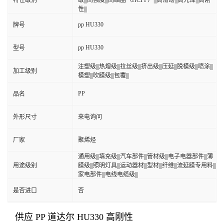
特性级别
级|||高强度|||高结晶（HCPP）|||高滑动|||高光泽|||高刚
性|||
pp HU330
牌号
pp HU330
型号
注塑级|||热熔级|||拉丝级|||挤出级|||压延|||脱模级|||喷涂|||
加工级别
模塑|||吹膜级|||包覆|||
PP
品名
外形尺寸
来电询问
厂家
聚烯烃
通用级|||填充级|||汽车部件|||管材级|||电子电器部件|||薄
用途级别
膜级|||照明灯具|||运动器材|||型材|||纤维|||流延膜专用料|||
家电部件|||电线电缆级|||
是否进口
否
供应 PP 道达尔 HU330 高刚性