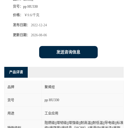
货号：
pp HU330
价格：
￥9.6/千克
发布日期：
2022-12-24
更新日期：
2026-08-06
发送咨询信息
产品详请
品牌
聚烯烃
pp HU330
货号
用途
工业应用
阻燃级|||增韧级|||增强级|||耐高温|||耐低温|||导电级|||标准