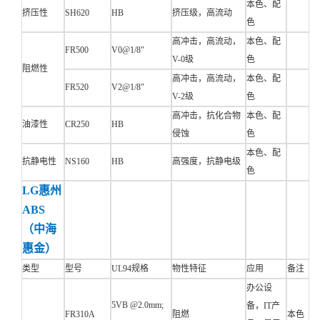
本色、配
挤压性
SH620
HB
挤压级，高流动
色
高冲击，高流动，
本色、配
FR500
V0@1/8"
V-0级
色
阻燃性
高冲击，高流动，
本色、配
FR520
V2@1/8"
V-2级
色
高冲击，抗化合物
本色、配
油漆性
CR250
HB
侵蚀
色
本色、配
抗静电性
NS160
HB
高强度，抗静电级
色
LG惠州
ABS
（中海
惠金）
类型
型号
UL94规格
物性特征
应用
备注
办公设
5VB @2.0mm;
备，IT产
FR310A
阻燃
本色