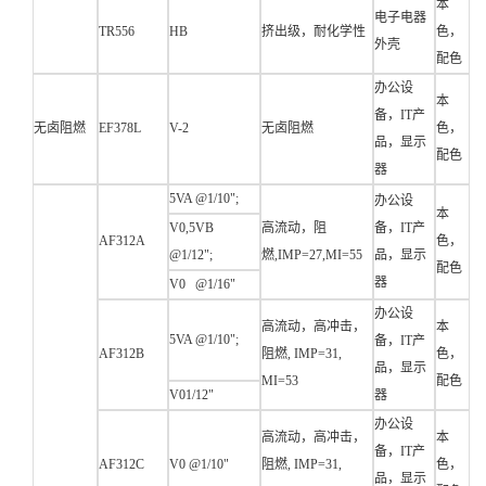
本
电子电器
TR556
HB
挤出级，耐化学性
色，
外壳
配色
办公设
本
备，IT产
无卤阻燃
EF378L
V-2
无卤阻燃
色，
品，显示
配色
器
5VA @1/10";
办公设
本
V0,5VB
高流动，阻
备，IT产
AF312A
色，
@1/12";
燃,IMP=27,MI=55
品，显示
配色
器
V0 @1/16"
办公设
高流动，高冲击，
本
5VA @1/10";
备，IT产
AF312B
阻燃, IMP=31,
色，
品，显示
MI=53
配色
V01/12"
器
办公设
高流动，高冲击，
本
备，IT产
AF312C
V0 @1/10"
阻燃, IMP=31,
色，
品，显示