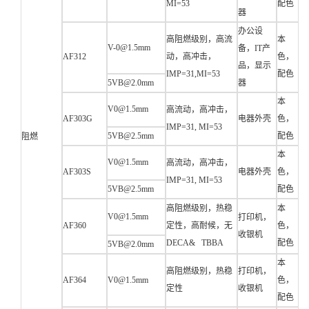
MI=53
配色
器
办公设
高阻燃级别，高流
本
V-0@1.5mm
备，IT产
AF312
动，高冲击，
色，
品，显示
IMP=31,MI=53
配色
5VB@2.0mm
器
本
V0@1.5mm
高流动，高冲击，
AF303G
电器外壳
色，
IMP=31, MI=53
5VB@2.5mm
配色
阻燃
本
V0@1.5mm
高流动，高冲击，
AF303S
电器外壳
色，
IMP=31, MI=53
5VB@2.5mm
配色
高阻燃级别，热稳
本
V0@1.5mm
打印机，
AF360
定性，高耐候，无
色，
收银机
DECA& TBBA
配色
5VB@2.0mm
本
高阻燃级别，热稳
打印机，
AF364
V0@1.5mm
色，
定性
收银机
配色