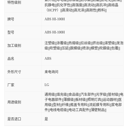
紫外线|||导电级|||标准级|||耐水解|||耐磨|||耐老化|||耐候|||
特性级别
抗静电|||抗化学性|||高强度|||高流动|||高抗冲|||高结晶
（HCPP）|||高滑动|||高光泽|||高刚性|||粉料|||
ABS HI-100H
牌号
ABS HI-100H
型号
注塑级|||涂覆级|||热熔级|||拉丝级|||挤出级|||滚塑级|||发泡
加工级别
级|||吹塑级|||压延|||脱模级|||喷涂|||模塑|||吹膜级|||包覆|||
ABS
品名
外形尺寸
来电询问
LG
厂家
通用级|||填充级|||食品级|||汽车部件|||光学级|||管材级|||电
子电器部件|||薄膜级|||板材级|||照明灯具|||运动器材|||医
用途级别
用级|||型材|||纤维|||瓶盖专用料|||流延膜专用料|||家电部
件|||电线电缆级|||电动工具配件|||薄壁制品|||
是否进口
是