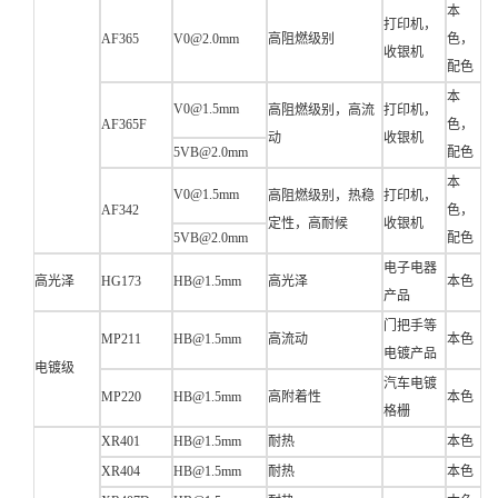
本
打印机，
AF365
V0@2.0mm
高阻燃级别
色，
收银机
配色
本
V0@1.5mm
高阻燃级别，高流
打印机，
AF365F
色，
动
收银机
5VB@2.0mm
配色
本
V0@1.5mm
高阻燃级别，热稳
打印机，
AF342
色，
定性，高耐候
收银机
5VB@2.0mm
配色
电子电器
高光泽
HG173
HB@1.5mm
高光泽
本色
产品
门把手等
MP211
HB@1.5mm
高流动
本色
电镀产品
电镀级
汽车电镀
MP220
HB@1.5mm
高附着性
本色
格栅
XR401
HB@1.5mm
耐热
本色
XR404
HB@1.5mm
耐热
本色