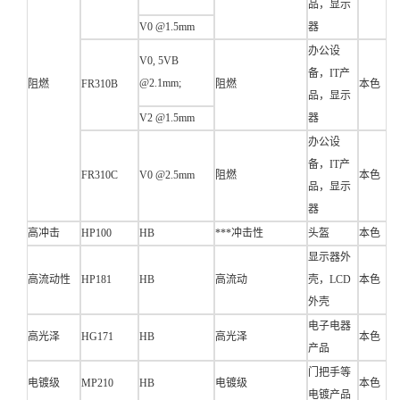
品，显示
V0 @1.5mm
器
办公设
V0, 5VB
备，IT产
@2.1mm;
阻燃
FR310B
阻燃
本色
品，显示
V2 @1.5mm
器
办公设
备，IT产
FR310C
V0 @2.5mm
阻燃
本色
品，显示
器
高冲击
HP100
HB
***冲击性
头盔
本色
显示器外
高流动性
HP181
HB
高流动
壳，LCD
本色
外壳
电子电器
高光泽
HG171
HB
高光泽
本色
产品
门把手等
电镀级
MP210
HB
电镀级
本色
电镀产品