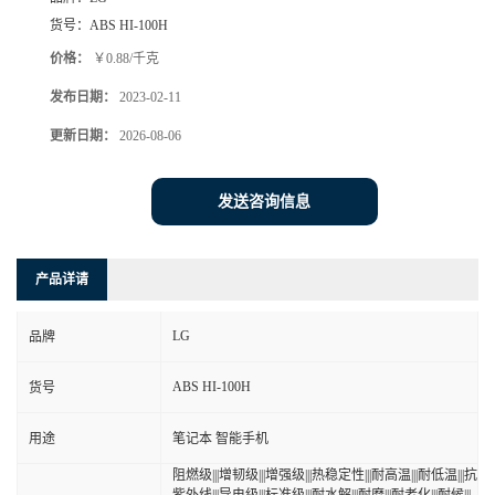
货号：
ABS HI-100H
价格：
￥0.88/千克
发布日期：
2023-02-11
更新日期：
2026-08-06
发送咨询信息
产品详请
LG
品牌
ABS HI-100H
货号
用途
笔记本 智能手机
阻燃级|||增韧级|||增强级|||热稳定性|||耐高温|||耐低温|||抗