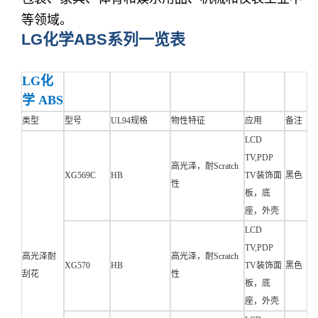
等领域。
LG化学ABS系列一览表
LG化
学 ABS
类型
型号
UL94规格
物性特征
应用
备注
LCD
TV,PDP
高光泽，耐Scratch
XG569C
HB
TV装饰面
黑色
性
板，底
座，外壳
LCD
TV,PDP
高光泽耐
高光泽，耐Scratch
XG570
HB
TV装饰面
黑色
刮花
性
板，底
座，外壳