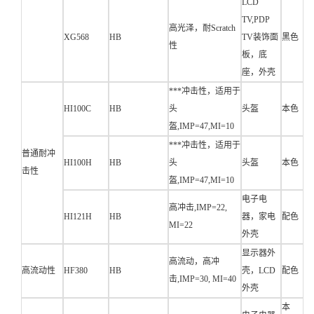
LCD
TV,PDP
高光泽，耐Scratch
XG568
HB
TV装饰面
黑色
性
板，底
座，外壳
***冲击性，适用于
HI100C
HB
头
头盔
本色
盔,IMP=47,MI=10
***冲击性，适用于
普通耐冲
HI100H
HB
头
头盔
本色
击性
盔,IMP=47,MI=10
电子电
高冲击,IMP=22,
HI121H
HB
器，家电
配色
MI=22
外壳
显示器外
高流动，高冲
高流动性
HF380
HB
壳，LCD
配色
击,IMP=30, MI=40
外壳
本