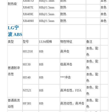
XR407D
HB@1.5mm
耐热
本色
耐热级
XR407E
HB@1.5mm
耐热
本色
XR409E
HB@1.5mm
耐热
本色
XR409H
HB@1.5mm
耐热
本色
LG宁
波 ABS
类型
型号
UL94规格
物性特征
备注
本色、配
HI121H
HB
高冲击
色
本色、配
HI130
HB
极高冲击
色
普通耐冲
击性
本色、配
HI140
HB
***冲击
色
本色、配
NT521
HB
高冲击性，FDA
色
普通高流
本色、配
HF381
HB
高流动性，高冲击
动性
色