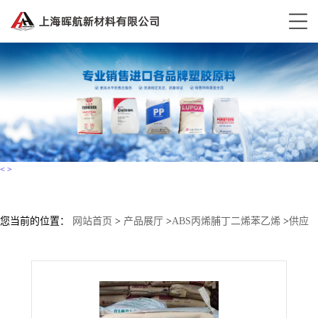
<
>
您当前的位置：
网站首页
>
产品展厅
>
ABS丙烯脯丁二烯苯乙烯
>
供应
LG化学ABS HI100H 高韧性