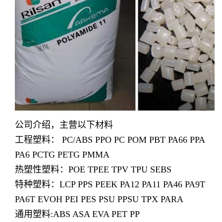
公司介绍，主营以下材料
工程塑料： PC/ABS PPO PC POM PBT PA66 PPA
PA6 PCTG PETG PMMA
热塑性塑料：POE TPEE TPV TPU SEBS
特种塑料：LCP PPS PEEK PA12 PA11 PA46 PA9T
PA6T EVOH PEI PES PSU PPSU TPX PARA
通用塑料:ABS ASA EVA PET PP