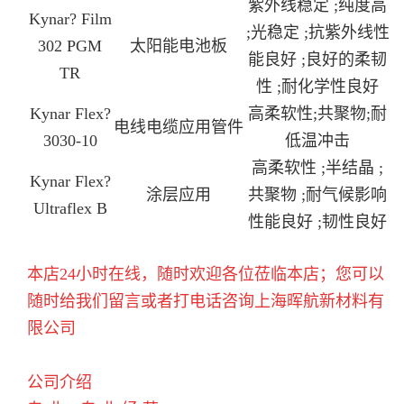
紫外线稳定 ;纯度高
Kynar? Film
;光稳定 ;抗紫外线性
302 PGM
太阳能电池板
能良好 ;良好的柔韧
TR
性 ;耐化学性良好
Kynar Flex?
高柔软性
;
共聚物
;
耐
电线电缆应用管件
3030-10
低温冲击
高柔软性 ;半结晶 ;
Kynar Flex?
涂层应用
共聚物 ;耐气候影响
Ultraflex B
性能良好 ;韧性良好
本店24小时在线，随时欢迎各位莅临本店；您可以
随时给我们留言或者打电话咨询上海晖航新材料有
限公司
公司介绍