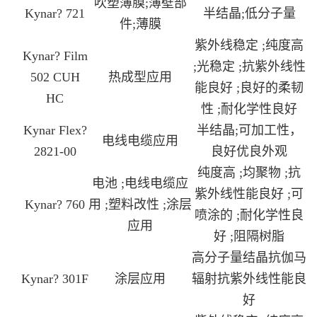
吹塑薄膜;薄壁部
Kynar? 721
半结晶
;
低分子量
件;薄膜
紫外线稳定 ;纯度高
Kynar? Film
;光稳定 ;抗紫外线性
502 CUH
热成型应用
能良好 ;良好的柔韧
HC
性 ;耐化学性良好
Kynar Flex?
半结晶
;
可加工性，
电线电缆应用
2821-00
良好优良外观
纯度高 ;均聚物 ;抗
电池 ;电线电缆应
紫外线性能良好 ;可
Kynar? 760
用 ;塑料改性 ;涂层
喷涂的 ;耐化学性良
应用
好 ;阻隔树脂
高分子量结晶抗伽马
Kynar? 301F
涂层应用
辐射抗紫外线性能良
好