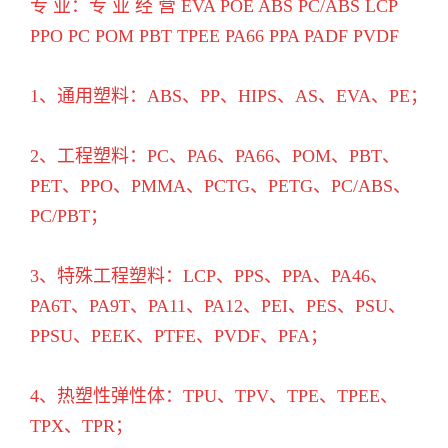
专 业：专 业 经 营 EVA POE ABS PC/ABS LCP
PPO PC POM PBT TPEE PA66 PPA PADF PVDF
1、通用塑料：ABS、PP、HIPS、AS、EVA、PE；
2、工程塑料：PC、PA6、PA66、POM、PBT、
PET、PPO、PMMA、PCTG、PETG、PC/ABS、
PC/PBT；
3、特殊工程塑料：LCP、PPS、PPA、PA46、
PA6T、PA9T、PA11、PA12、PEI、PES、PSU、
PPSU、PEEK、PTFE、PVDF、PFA；
4、热塑性弹性体：TPU、TPV、TPE、TPEE、
TPX、TPR；