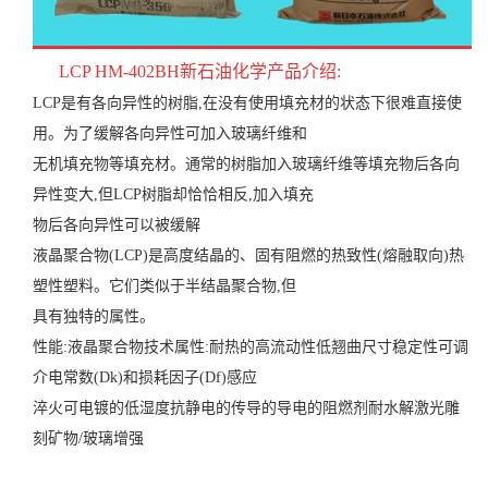
LCP
HM-402BH
新石油化学产品介绍:
LCP是有各向异性的树脂,在没有使用填充材的状态下很难直接使
用。为了缓解各向异性可加入玻璃纤维和
无机填充物等填充材。通常的树脂加入玻璃纤维等填充物后各向
异性变大,但LCP树脂却恰恰相反,加入填充
物后各向异性可以被缓解
液晶聚合物(LCP)是高度结晶的、固有阻燃的热致性(熔融取向)热
塑性塑料。它们类似于半结晶聚合物,但
具有独特的属性。
性能:液晶聚合物技术属性:耐热的高流动性低翘曲尺寸稳定性可调
介电常数(Dk)和损耗因子(Df)感应
淬火可电镀的低湿度抗静电的传导的导电的阻燃剂耐水解激光雕
刻矿物/玻璃增强