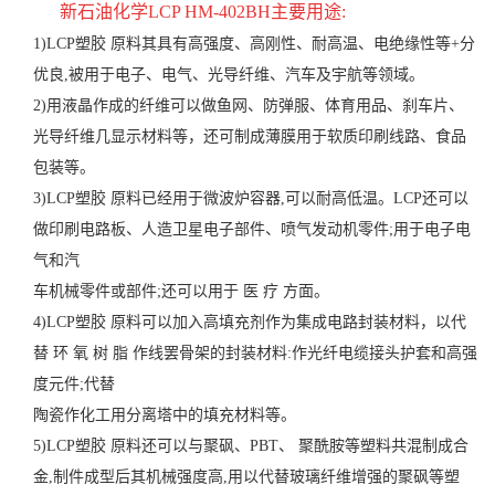
新石油化学LCP
HM-402BH
主要
用途
:
1)LCP塑胶 原料其具有高强度、高刚性、耐高温、电绝缘性等+分
优良,被用于电子、电气、光导纤维、汽车及宇航等领域。
2)用液晶作成的纤维可以做鱼网、防弹服、体育用品、刹车片、
光导纤维几显示材料等，还可制成薄膜用于软质印刷线路、食品
包装等。
3)LCP塑胶 原料已经用于微波炉容器,可以耐高低温。LCP还可以
做印刷电路板、人造卫星电子部件、喷气发动机零件;用于电子电
气和汽
车机械零件或部件;还可以用于 医 疗 方面。
4)LCP塑胶 原料可以加入高填充剂作为集成电路封装材料，以代
替 环 氧 树 脂 作线罢骨架的封装材料:作光纤电缆接头护套和高强
度元件;代替
陶瓷作化工用分离塔中的填充材料等。
5)LCP塑胶 原料还可以与聚砜、PBT、 聚酰胺等塑料共混制成合
金,制件成型后其机械强度高,用以代替玻璃纤维增强的聚砜等塑