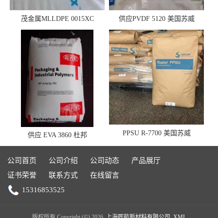
茂金属MLLDPE 0015XC
供应PVDF 5120 美国苏威
0019XC 现货
PPSU R-7700 美国苏威
供应 EVA 3860 杜邦
公司首页
公司介绍
公司动态
产品展厅
证书荣誉
联系方式
在线留言
15316853525
版权所有 Copyright (©) 2026
上海晖航新材料有限公司
XML