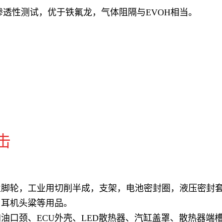
的渗透性测试，优于铁氟龙，气体阻隔与EVOH相当。
击
业脚轮，工业用切削半成，支架，电池密封圈，液压密封
、耳机头粱等用品。
油口颈、ECU外壳、LED散热器、汽缸盖罩、散热器端