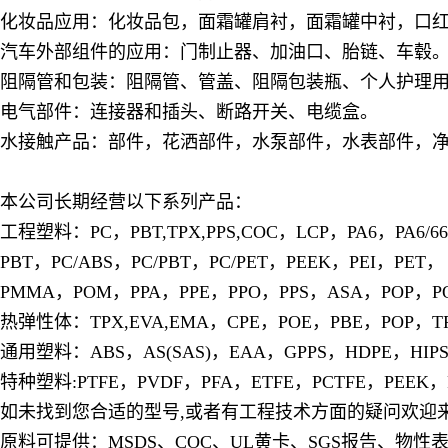
化妆品应用：化妆品包，面霜罐肩衬，面霜罐中衬，口
汽车外部组件的应用：门制止器、加油口、胎链、车毂
阻隔管和包装：阻隔管、管盖、阻隔包装瓶、个人护理
电气部件：连接器和插头、断路开关、电缆盒。
水接触产品：部件，花洒部件，水泵部件，水表部件，
本公司长期经营以下系列产品：
工程塑料：PC，PBT,TPX,PPS,COC，LCP，PA6，PA6/66 PA1
PBT，PC/ABS，PC/PBT，PC/PET，PEEK，PEI，PET，
PMMA，POM，PPA，PPE，PPO，PPS，ASA，POP，P
热弹性体：TPX,EVA,EMA，CPE，POE，PBE，POP，TP
通用塑料：ABS，AS(SAS)，EAA，GPPS，HDPE，HIP
特种塑料:PTFE，PVDF，PFA，ETFE，PCTFE，PEEK，PE
如未找到您合适的型号,或者有工程技术方面的疑问欢迎来
原料可提供：MSDS、COC、UL黄卡、SGS报告、