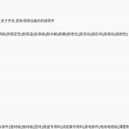
头,夹子开关,音频/视频设备的机械零件
级|||热稳定性|||耐高温|||标准级|||耐水解|||耐磨|||耐老化|||高流动|||高抗冲|||高滑动|||高刚性|||
车部件|||管材级|||板材级|||型材|||瓶盖专用料|||流延膜专用料|||家电部件|||电线电缆级|||薄壁制品