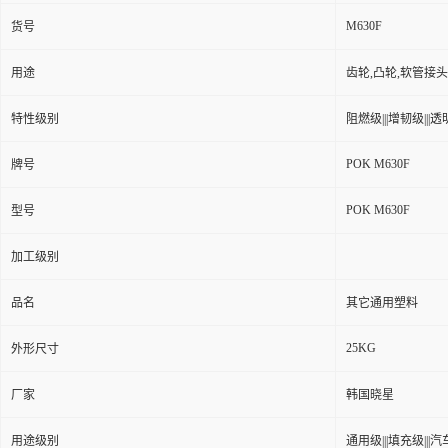
M630F
货号
用途
齿轮,凸轮,软管接
特性级别
阻燃级|||增韧级|||透明
POK M630F
牌号
POK M630F
型号
加工级别
品名
其它通用塑料
25KG
外形尺寸
厂家
韩国晓星
用途级别
通用级|||填充级|||汽